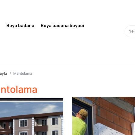
z
Boya badana
Boya badana boyaci
ayfa
Mantolama
ntolama