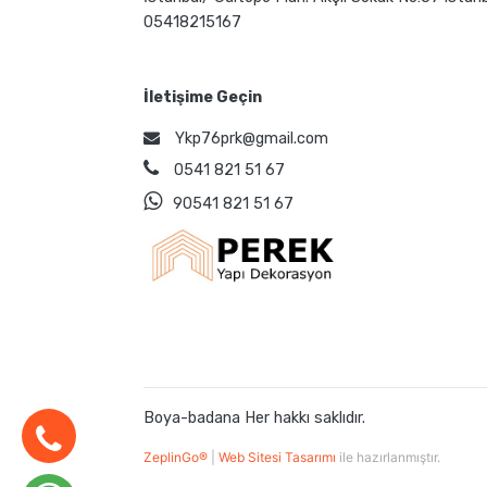
05418215167
İletişime Geçin
Ykp76prk@gmail.com
0541 821 51 67
90541 821 51 67
Boya-badana Her hakkı saklıdır.
ZeplinGo®
|
Web Sitesi Tasarımı
ile hazırlanmıştır.