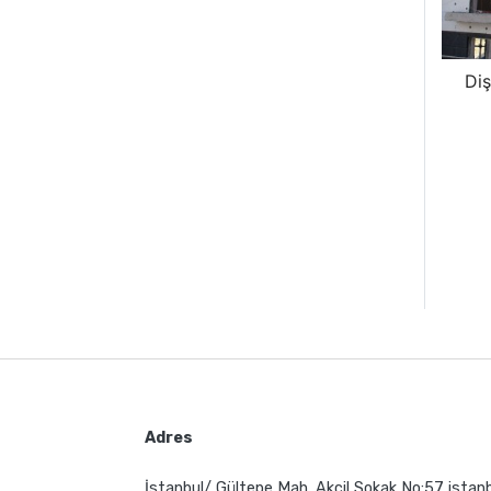
Di
Adres
İstanbul/ Gültepe Mah. Akçil Sokak No:57 istan