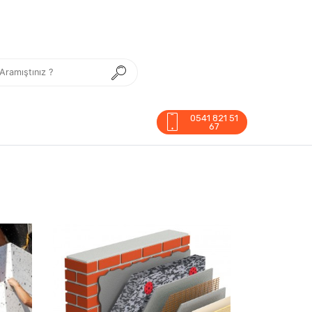
0541 821 51
67