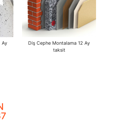
 Ay
Diş Cephe Montalama 12 Ay
taksit
N
67