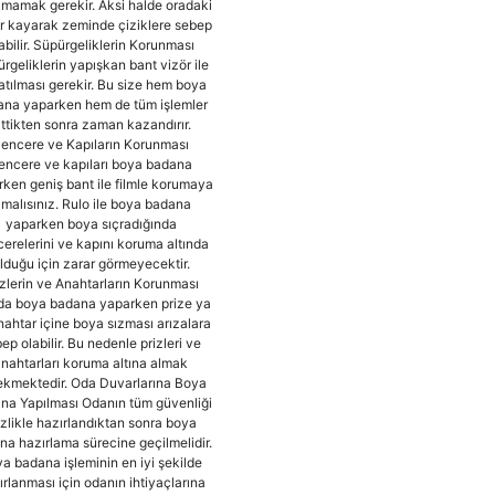
kmamak gerekir. Aksi halde oradaki
ar kayarak zeminde çiziklere sebep
abilir. Süpürgeliklerin Korunması
rgeliklerin yapışkan bant vizör ile
atılması gerekir. Bu size hem boya
ana yaparken hem de tüm işlemler
ittikten sonra zaman kazandırır.
encere ve Kapıların Korunması
encere ve kapıları boya badana
ken geniş bant ile filmle korumaya
lmalısınız. Rulo ile boya badana
yaparken boya sıçradığında
erelerini ve kapını koruma altında
lduğu için zarar görmeyecektir.
izlerin ve Anahtarların Korunması
a boya badana yaparken prize ya
nahtar içine boya sızması arızalara
ep olabilir. Bu nedenle prizleri ve
anahtarları koruma altına almak
ekmektedir. Oda Duvarlarına Boya
na Yapılması Odanın tüm güvenliği
tizlikle hazırlandıktan sonra boya
na hazırlama sürecine geçilmelidir.
a badana işleminin en iyi şekilde
ırlanması için odanın ihtiyaçlarına