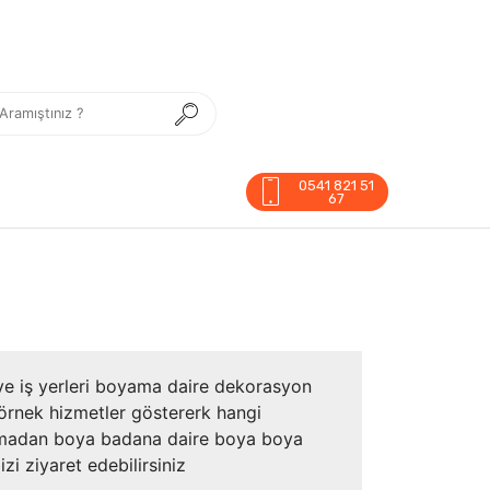
0541 821 51
67
 iş yerleri boyama daire dekorasyon
e örnek hizmetler göstererk hangi
 almadan boya badana daire boya boya
 ziyaret edebilirsiniz