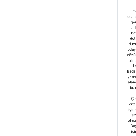
O
odan
gö
bada
bo
det
duva
oday
çözüm
alma
i
Badan
yapma
alan
bu 
Çı
orta
için
si
olma
Bo
iç