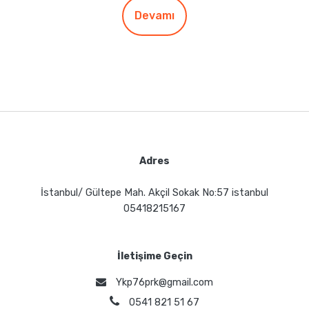
Devamı
Adres
İstanbul/ Gültepe Mah. Akçil Sokak No:57 istanbul
05418215167
İletişime Geçin
Ykp76prk@gmail.com
0541 821 51 67