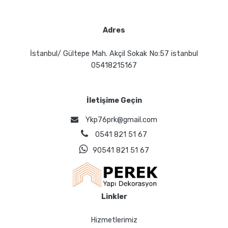
Adres
İstanbul/ Gültepe Mah. Akçil Sokak No:57 istanbul
05418215167
İletişime Geçin
Ykp76prk@gmail.com
0541 821 51 67
90541 821 51 67
Linkler
Hizmetlerimiz