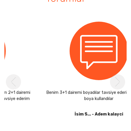
Previous
Ne
Benim 3+1 dairemi boyadılar tavsiye ederim çok kaliteli
boya kullandılar
İsim S... - Adem kalayci