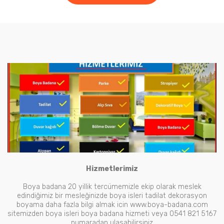
Hizmetlerimiz
Boya badana 20 yillik tercümemizle ekip olarak meslek
edindiğimiz bir mesleğinizde boya isleri tadilat dekorasyon
boyama daha fazla bilgi almak icin www.boya-badana.com
sitemizden boya isleri boya badana hizmeti veya 0541 821 5167
numaradan ulasabilirsiniz